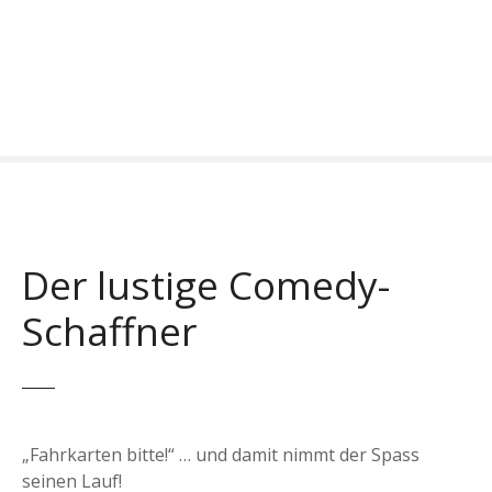
Z
u
m
I
n
h
a
l
t
s
Der lustige Comedy-
p
r
Schaffner
i
n
g
e
n
„Fahrkarten bitte!“ … und damit nimmt der Spass
seinen Lauf!