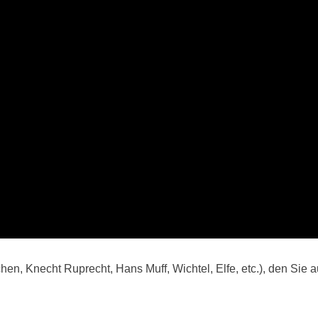
 Knecht Ruprecht, Hans Muff, Wichtel, Elfe, etc.), den Sie auf