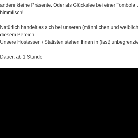
andere kleine Präsente. Oder als Glücksfee bei einer Tombola
himmlisch!
Natürlich handelt es sich bei unseren (männlichen und weibli
diesem Bereich.
Unsere Hostessen / Statisten stehen Ihnen in (fast) unbegrenzt
Dauer: ab 1 Stunde