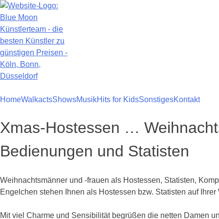
Zum
Inhalt
springen
Home
Walkacts
Shows
Musik
Hits for Kids
Sonstiges
Kontakt
Xmas-Hostessen … Weihnachtsm
Bedienungen und Statisten
Weihnachtsmänner und -frauen als Hostessen, Statisten, Komp
Engelchen stehen Ihnen als Hostessen bzw. Statisten auf Ihrer
Mit viel Charme und Sensibilität begrüßen die netten Damen u