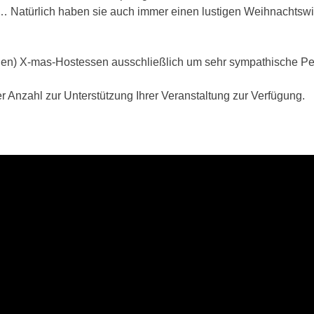
 … Natürlich haben sie auch immer einen lustigen Weihnachtswi
chen) X-mas-Hostessen ausschließlich um sehr sympathische Per
er Anzahl zur Unterstützung Ihrer Veranstaltung zur Verfügung.