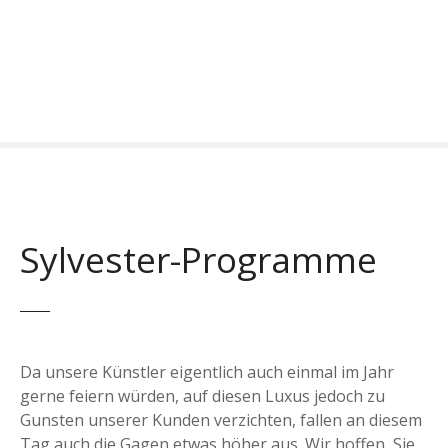
Z
u
m
I
n
h
a
l
t
s
Sylvester-Programme
p
r
i
n
g
e
Da unsere Künstler eigentlich auch einmal im Jahr
n
gerne feiern würden, auf diesen Luxus jedoch zu
Gunsten unserer Kunden verzichten, fallen an diesem
Tag auch die Gagen etwas höher aus. Wir hoffen, Sie