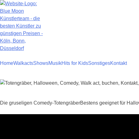
Zum
Inhalt
springen
Home
Walkacts
Shows
Musik
Hits for Kids
Sonstiges
Kontakt
Die gruseligen Comedy-TotengräberBestens geeignet für Hallo