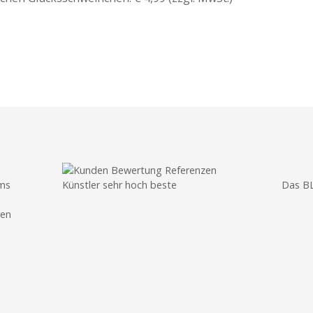
ams
Das B
ren