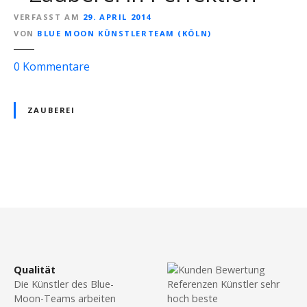
VERFASST AM
29. APRIL 2014
VON
BLUE MOON KÜNSTLERTEAM (KÖLN)
z
0
Kommentare
u
Z
ZAUBEREI
a
u
b
e
r
P
e
o
r
„
s
M
r
t
Qualität
.
Die Künstler des Blue-
s
M
Moon-Teams arbeiten