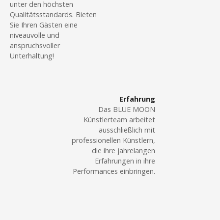
a
unter den höchsten
N
Qualitätsstandards. Bieten
r
Sie Ihren Gästen eine
c
a
niveauvolle und
M
anspruchsvoller
v
a
Unterhaltung!
g
i
i
c
g
“
Erfahrung
–
Das BLUE MOON
a
Künstlerteam arbeitet
Z
ausschließlich mit
t
a
professionellen Künstlern,
u
i
die ihre jahrelangen
b
Erfahrungen in ihre
e
o
Performances einbringen.
r
n
e
i
i