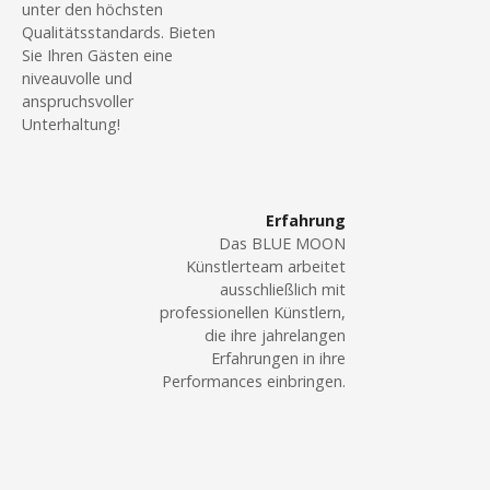
a
unter den höchsten
N
Qualitätsstandards. Bieten
r
Sie Ihren Gästen eine
c
a
niveauvolle und
M
anspruchsvoller
v
a
Unterhaltung!
g
i
i
c
g
“
Erfahrung
–
Das BLUE MOON
a
Künstlerteam arbeitet
Z
ausschließlich mit
t
a
professionellen Künstlern,
u
i
die ihre jahrelangen
b
Erfahrungen in ihre
e
o
Performances einbringen.
r
n
e
i
i