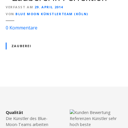
VERFASST AM
29. APRIL 2014
VON
BLUE MOON KÜNSTLERTEAM (KÖLN)
z
0
Kommentare
u
Z
ZAUBEREI
a
u
b
e
r
P
e
o
r
„
s
M
r
t
Qualität
.
Die Künstler des Blue-
s
M
Moon-Teams arbeiten