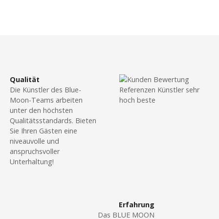
t
s
P
m
a
o
n
s
n
m
t
Qualität
i
Die Künstler des Blue-
t
s
Moon-Teams arbeiten
e
unter den höchsten
N
c
Qualitätsstandards. Bieten
h
Sie Ihren Gästen eine
a
t
niveauvolle und
anspruchsvoller
e
v
Unterhaltung!
m
B
i
a
g
r
Erfahrung
t
Das BLUE MOON