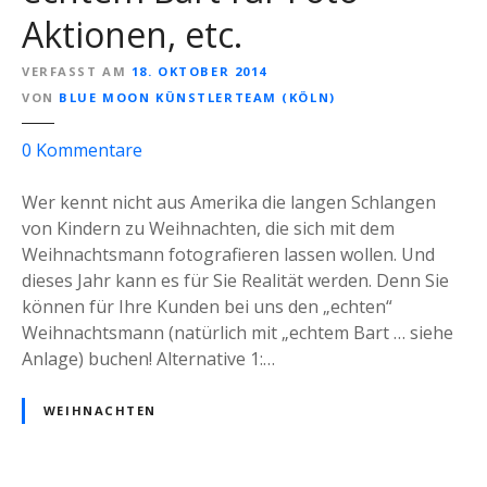
Aktionen, etc.
VERFASST AM
18. OKTOBER 2014
VON
BLUE MOON KÜNSTLERTEAM (KÖLN)
z
0
Kommentare
u
D
Wer kennt nicht aus Amerika die langen Schlangen
e
von Kindern zu Weihnachten, die sich mit dem
r
Weihnachtsmann fotografieren lassen wollen. Und
W
dieses Jahr kann es für Sie Realität werden. Denn Sie
e
können für Ihre Kunden bei uns den „echten“
i
Weihnachtsmann (natürlich mit „echtem Bart … siehe
h
Anlage) buchen! Alternative 1:…
n
a
WEIHNACHTEN
c
h