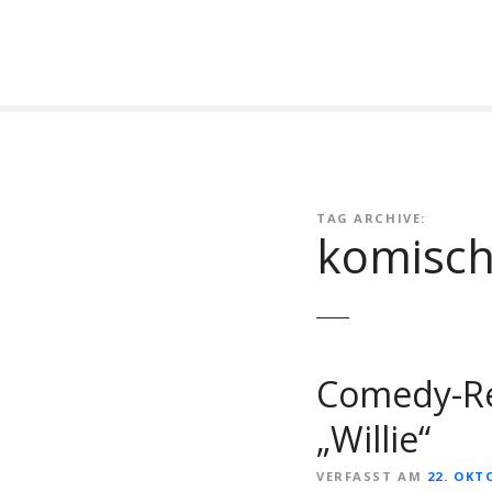
Z
u
m
I
n
h
a
l
TAG ARCHIVE:
t
komisch
s
p
r
i
n
g
Comedy-Rep
e
„Willie“
n
VERFASST AM
22. OKT