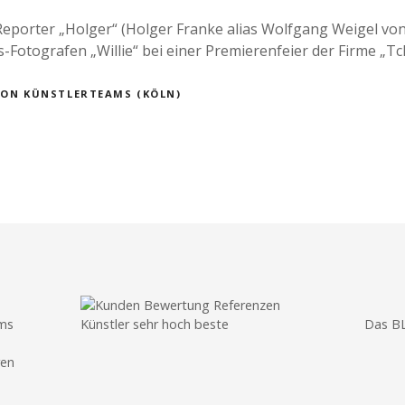
eporter „Holger“ (Holger Franke alias Wolfgang Weigel von
otografen „Willie“ bei einer Premierenfeier der Firme „Tch
OON KÜNSTLERTEAMS (KÖLN)
ams
Das B
ren