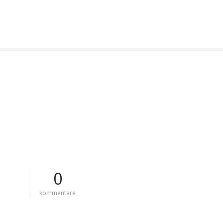
0
z
kommentare
u
c
o