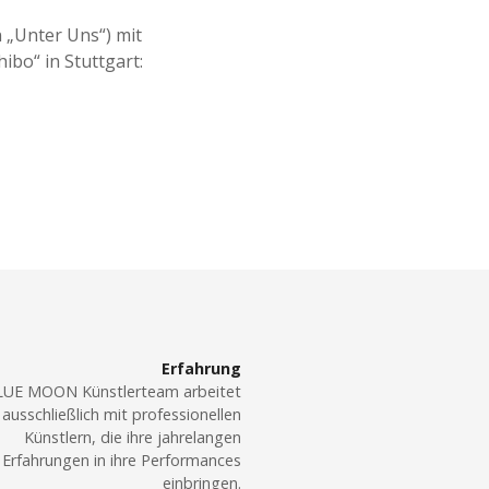
m
e
 „Unter Uns“) mit
d
ibo“ in Stuttgart:
y
-
r
e
p
o
r
t
e
r
„
h
o
l
g
e
Erfahrung
r
LUE MOON Künstlerteam arbeitet
“
ausschließlich mit professionellen
&
Künstlern, die ihre jahrelangen
p
Erfahrungen in ihre Performances
a
einbringen.
p