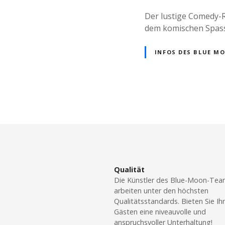
Der lustige Comedy-R
dem komischen Spass-F
INFOS DES BLUE M
P
o
s
t
Qualität
Die Künstler des Blue-Moon-Te
s
arbeiten unter den höchsten
Qualitätsstandards. Bieten Sie Ih
N
Gästen eine niveauvolle und
anspruchsvoller Unterhaltung!