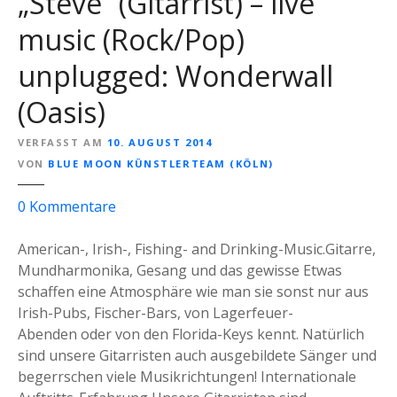
„Steve“ (Gitarrist) – live
C
o
music (Rock/Pop)
m
unplugged: Wonderwall
e
d
(Oasis)
y
-
VERFASST AM
10. AUGUST 2014
M
VON
BLUE MOON KÜNSTLERTEAM (KÖLN)
a
f
z
0
Kommentare
i
u
a
„
American-, Irish-, Fishing- and Drinking-Music.Gitarre,
S
Mundharmonika, Gesang und das gewisse Etwas
t
schaffen eine Atmosphäre wie man sie sonst nur aus
e
Irish-Pubs, Fischer-Bars, von Lagerfeuer-
v
Abenden oder von den Florida-Keys kennt. Natürlich
e
sind unsere Gitarristen auch ausgebildete Sänger und
“
begerrschen viele Musikrichtungen! Internationale
(