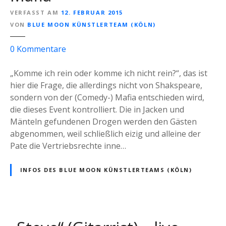
VERFASST AM
12. FEBRUAR 2015
VON
BLUE MOON KÜNSTLERTEAM (KÖLN)
z
0
Kommentare
u
D
„Komme ich rein oder komme ich nicht rein?“, das ist
i
hier die Frage, die allerdings nicht von Shakspeare,
e
sondern von der (Comedy-) Mafia entschieden wird,
(
die dieses Event kontrolliert. Die in Jacken und
s
Mänteln gefundenen Drogen werden den Gästen
i
abgenommen, weil schließlich eizig und alleine der
n
Pate die Vertriebsrechte inne…
g
e
INFOS DES BLUE MOON KÜNSTLERTEAMS (KÖLN)
n
d
e
)