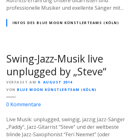
Auftritts-Erfahrung Unsere Gitarristen sind
G
professionelle Musiker und exellente Sänger mit…
i
t
INFOS DES BLUE MOON KÜNSTLERTEAMS (KÖLN)
a
r
r
i
Swing-Jazz-Musik live
s
t
unplugged by „Steve“
)
–
VERFASST AM
9. AUGUST 2014
l
VON
BLUE MOON KÜNSTLERTEAM (KÖLN)
i
z
0
Kommentare
v
u
e
S
Live Musik: unplugged, swingig, jazzig Jazz-Sänger
m
w
„Paddy“, Jazz-Gitarrist “Steve” und der weltbeste
u
i
blinde Jazz-Saxophonist “Feri Neemet” (oder
s