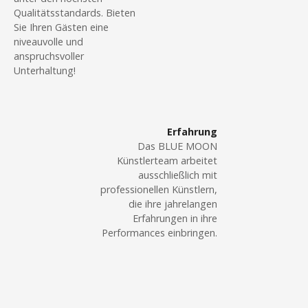
N
p
e
Qualitätsstandards. Bieten
l
d
Sie Ihren Gästen eine
a
u
niveauvolle und
:
anspruchsvoller
g
W
v
Unterhaltung!
g
o
e
i
n
d
d
g
b
e
Erfahrung
y
r
Das BLUE MOON
a
„
w
Künstlerteam arbeitet
S
ausschließlich mit
a
t
professionellen Künstlern,
t
l
i
die ihre jahrelangen
e
l
Erfahrungen in ihre
v
(
o
Performances einbringen.
e
O
“
a
n
s
i
s