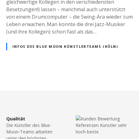
n
gleichwertige Kollegen in den verschiedensten
i
g
Besetzungen!) lassen – manchmal auch unterstützt
c
-
von einem Drumcomputer – die Swing-Ära wieder zum
(
J
Leben erwachen. Man konnte die drei Jazz-Musiker
R
a
(und ihre Kollegen) schon fast als das…
o
z
c
z
k
INFOS DES BLUE MOON KÜNSTLERTEAMS (KÖLN)
-
/
M
P
u
o
s
p
P
i
)
k
o
u
l
n
s
i
p
v
l
t
Qualität
e
u
Die Künstler des Blue-
u
g
s
Moon-Teams arbeiten
n
g
unter den höchsten