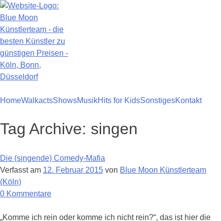
Zum
Inhalt
springen
Home
Walkacts
Shows
Musik
Hits for Kids
Sonstiges
Kontakt
Tag Archive:
singen
Die (singende) Comedy-Mafia
Verfasst am
12. Februar 2015
von
Blue Moon Künstlerteam
(Köln)
zu
0
Kommentare
Die
(singende)
„Komme ich rein oder komme ich nicht rein?“, das ist hier die