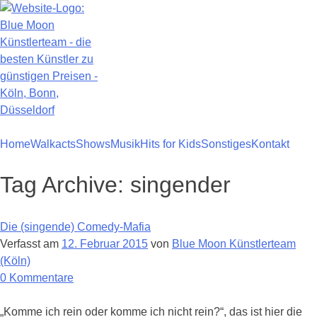
Zum
Inhalt
springen
Home
Walkacts
Shows
Musik
Hits for Kids
Sonstiges
Kontakt
Tag Archive:
singender
Die (singende) Comedy-Mafia
Verfasst am
12. Februar 2015
von
Blue Moon Künstlerteam
(Köln)
zu
0
Kommentare
Die
(singende)
„Komme ich rein oder komme ich nicht rein?“, das ist hier die