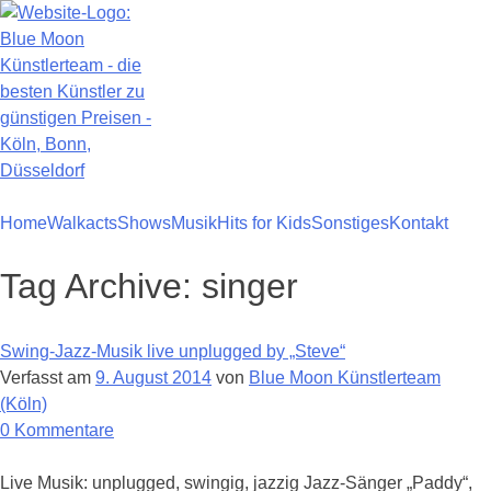
Zum
Inhalt
springen
Home
Walkacts
Shows
Musik
Hits for Kids
Sonstiges
Kontakt
Tag Archive:
singer
Swing-Jazz-Musik live unplugged by „Steve“
Verfasst am
9. August 2014
von
Blue Moon Künstlerteam
(Köln)
zu
0
Kommentare
Swing-
Jazz-
Live Musik: unplugged, swingig, jazzig Jazz-Sänger „Paddy“,