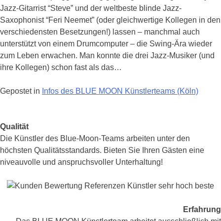
Musik
Jazz-Gitarrist “Steve” und der weltbeste blinde Jazz-
live
Saxophonist “Feri Neemet” (oder gleichwertige Kollegen in den
unplugged
verschiedensten Besetzungen!) lassen – manchmal auch
by
unterstützt von einem Drumcomputer – die Swing-Ära wieder
„Steve“
zum Leben erwachen. Man konnte die drei Jazz-Musiker (und
ihre Kollegen) schon fast als das…
Gepostet in
Infos des BLUE MOON Künstlerteams (Köln)
Posts
Qualität
Navigation
Die Künstler des Blue-Moon-Teams arbeiten unter den
höchsten Qualitätsstandards. Bieten Sie Ihren Gästen eine
niveauvolle und anspruchsvoller Unterhaltung!
Erfahrung