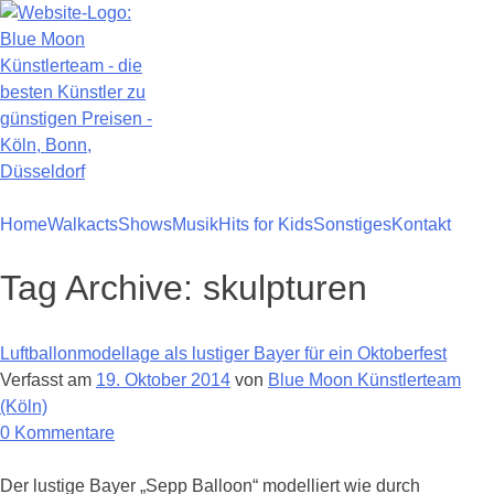
Zum
Inhalt
springen
Home
Walkacts
Shows
Musik
Hits for Kids
Sonstiges
Kontakt
Tag Archive:
skulpturen
Luftballonmodellage als lustiger Bayer für ein Oktoberfest
Verfasst am
19. Oktober 2014
von
Blue Moon Künstlerteam
(Köln)
zu
0
Kommentare
Luftballonmodellage
als
Der lustige Bayer „Sepp Balloon“ modelliert wie durch