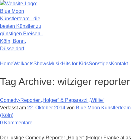
Zum
Inhalt
springen
Home
Walkacts
Shows
Musik
Hits for Kids
Sonstiges
Kontakt
Tag Archive:
witziger reporter
Comedy-Reporter „Holger“ & Paparazzi „Willie“
Verfasst am
22. Oktober 2014
von
Blue Moon Künstlerteam
(Köln)
zu
0
Kommentare
Comedy-
Reporter
Der lustige Comedy-Reporter „Holger“ (Holger Franke alias