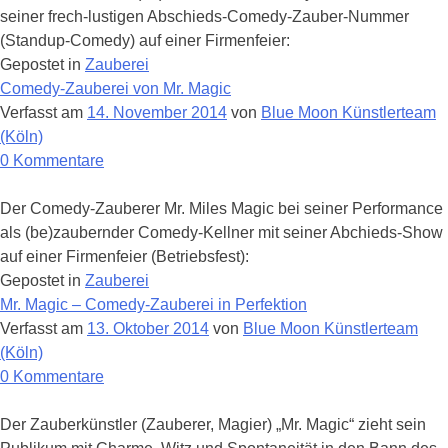
Comedy-
seiner frech-lustigen Abschieds-Comedy-Zauber-Nummer
Kellner
(Standup-Comedy) auf einer Firmenfeier:
Gepostet in
Zauberei
Comedy-Zauberei von Mr. Magic
Verfasst am
14. November 2014
von
Blue Moon Künstlerteam
(Köln)
zu
0
Kommentare
Comedy-
Zauberei
Der Comedy-Zauberer Mr. Miles Magic bei seiner Performance
von
als (be)zaubernder Comedy-Kellner mit seiner Abchieds-Show
Mr.
auf einer Firmenfeier (Betriebsfest):
Magic
Gepostet in
Zauberei
Mr. Magic – Comedy-Zauberei in Perfektion
Verfasst am
13. Oktober 2014
von
Blue Moon Künstlerteam
(Köln)
zu
0
Kommentare
Mr.
Magic
Der Zauberkünstler (Zauberer, Magier) „Mr. Magic“ zieht sein
–