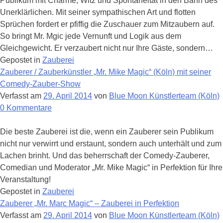
Publikum mit Charme, Witz und Spontaneität in den Bann des
Comedy-
Unerklärlichen. Mit seiner sympathischen Art und flotten
Zauberei
Sprüchen fordert er pfiffig die Zuschauer zum Mitzaubern auf.
in
So bringt Mr. Mgic jede Vernunft und Logik aus dem
Perfektion
Gleichgewicht. Er verzaubert nicht nur Ihre Gäste, sondern…
Gepostet in
Zauberei
Zauberer / Zauberkünstler „Mr. Mike Magic“ (Köln) mit seiner
Comedy-Zauber-Show
Verfasst am
29. April 2014
von
Blue Moon Künstlerteam (Köln)
zu
0
Kommentare
Zauberer
/
Die beste Zauberei ist die, wenn ein Zauberer sein Publikum
Zauberkünstler
nicht nur verwirrt und erstaunt, sondern auch unterhält und zum
„Mr.
Lachen brinht. Und das beherrschaft der Comedy-Zauberer,
Mike
Comedian und Moderator „Mr. Mike Magic“ in Perfektion für Ihre
Magic“
Veranstaltung!
(Köln)
Gepostet in
Zauberei
mit
Zauberer „Mr. Marc Magic“ – Zauberei in Perfektion
seiner
Verfasst am
29. April 2014
von
Blue Moon Künstlerteam (Köln)