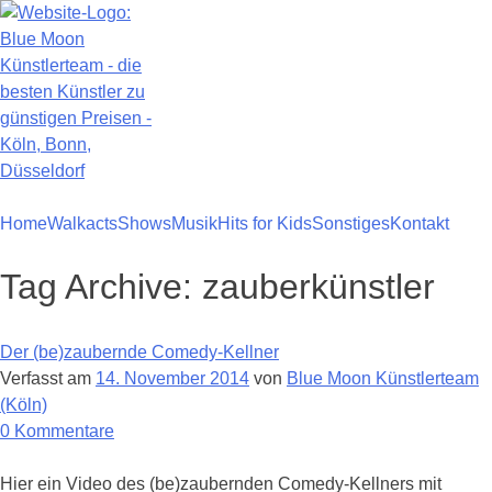
Zum
Inhalt
springen
Home
Walkacts
Shows
Musik
Hits for Kids
Sonstiges
Kontakt
Tag Archive:
zauberkünstler
Der (be)zaubernde Comedy-Kellner
Verfasst am
14. November 2014
von
Blue Moon Künstlerteam
(Köln)
zu
0
Kommentare
Der
(be)zaubernde
Hier ein Video des (be)zaubernden Comedy-Kellners mit