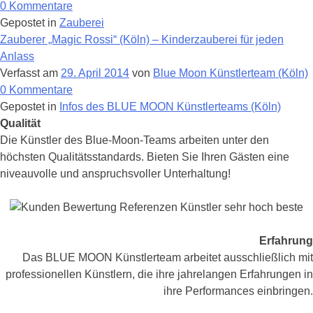
Comedy-
zu
0
Kommentare
Zauber-
Zauberer
Gepostet in
Zauberei
Show
„Mr.
Zauberer „Magic Rossi“ (Köln) – Kinderzauberei für jeden
Marc
Anlass
Magic“
Verfasst am
29. April 2014
von
Blue Moon Künstlerteam (Köln)
–
zu
0
Kommentare
Zauberei
Zauberer
Gepostet in
Infos des BLUE MOON Künstlerteams (Köln)
Posts
in
„Magic
Qualität
Navigation
Perfektion
Rossi“
Die Künstler des Blue-Moon-Teams arbeiten unter den
(Köln)
höchsten Qualitätsstandards. Bieten Sie Ihren Gästen eine
–
niveauvolle und anspruchsvoller Unterhaltung!
Kinderzauberei
für
jeden
Anlass
Erfahrung
Das BLUE MOON Künstlerteam arbeitet ausschließlich mit
professionellen Künstlern, die ihre jahrelangen Erfahrungen in
ihre Performances einbringen.